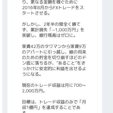
り、更なる金額を稼ぐために
2016年8月からFXトレードをス
タートさせる。
がしかし、2年半の間全く勝て
ず、累計損失「−1,000万円」を
突破し、銀行残高はゼロに。
家賃42万のタワマンから家賃9万
のアパートに引っ越し、娘の将来
のための貯金を切り崩すほどのド
ン底に落ちるが、”あること”をき
っかけに安定的に利益を出せるよ
うになる。
現在のトレード収益は月に700～
2,000万円。
目標は、トレード収益のみで「月
収1億円」を達成することであ
る。