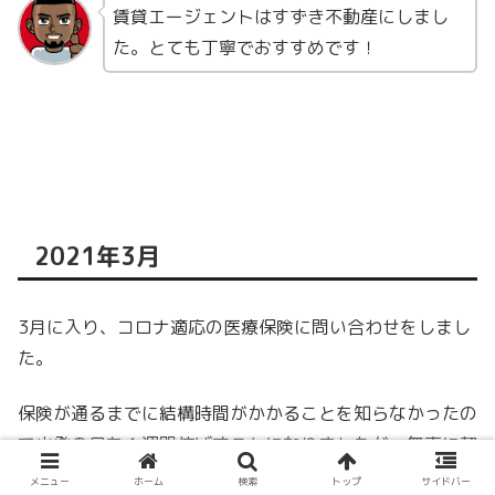
賃貸エージェントはすずき不動産にしまし
た。とても丁寧でおすすめです！
2021年3月
3月に入り、コロナ適応の医療保険に問い合わせをしまし
た。
保険が通るまでに結構時間がかかることを知らなかったの
で出発の日を１週間伸ばすことになりましたが、無事に契
約して保険料支払い完了。（出国の2ヶ月前には保険の申
メニュー
ホーム
検索
トップ
サイドバー