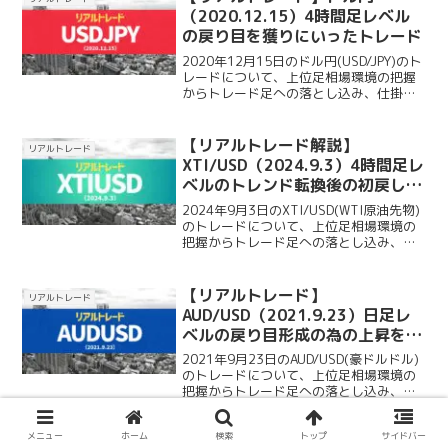
（2020.12.15）4時間足レベル
の戻り目を獲りにいったトレード
2020年12月15日のドル円(USD/JPY)のト
レードについて、上位足相場環境の把握
からトレード足への落とし込み、仕掛
け・決済までを簡単に見ていきたいと思
います。
【リアルトレード解説】
リアルトレード
XTI/USD（2024.9.3）4時間足レ
ベルのトレンド転換後の初戻しを
獲りにいったトレード
2024年9月3日のXTI/USD(WTI原油先物)
のトレードについて、上位足相場環境の
把握からトレード足への落とし込み、仕
掛け・決済までを簡単に見ていきたいと
思います。
【リアルトレード】
リアルトレード
AUD/USD（2021.9.23）日足レ
ベルの戻り目形成の為の上昇を獲
りにいったトレード
2021年9月23日のAUD/USD(豪ドルドル)
のトレードについて、上位足相場環境の
把握からトレード足への落とし込み、仕
掛け・決済までを簡単に見ていきたいと
思います。
メニュー
ホーム
検索
トップ
サイドバー
【リアルトレード解説】
リアルトレード