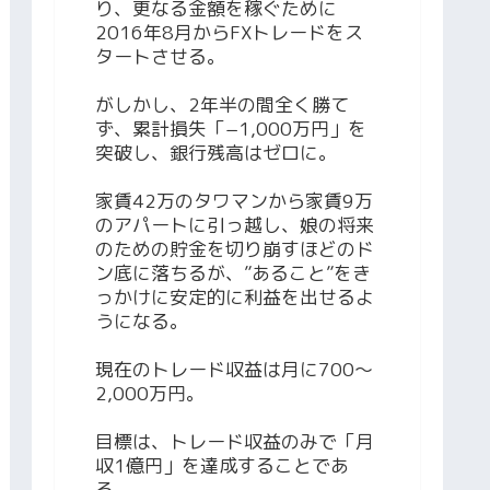
り、更なる金額を稼ぐために
2016年8月からFXトレードをス
タートさせる。
がしかし、2年半の間全く勝て
ず、累計損失「−1,000万円」を
突破し、銀行残高はゼロに。
家賃42万のタワマンから家賃9万
のアパートに引っ越し、娘の将来
のための貯金を切り崩すほどのド
ン底に落ちるが、”あること”をき
っかけに安定的に利益を出せるよ
うになる。
現在のトレード収益は月に700～
2,000万円。
目標は、トレード収益のみで「月
収1億円」を達成することであ
る。