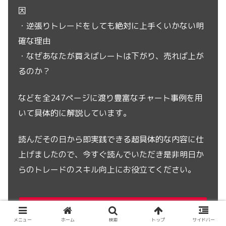
因
・逆張りトレードをしても絶対に上手くいかない明
確な理由
・なぜあなたが買えばレートは下がり、売れば上が
るのか？
などを全247ページに渡り豊富なチャート事例を用
いて具体的に解説しています。
読んだその日から即実践できる超具体的な内容に仕
上げましたので、今すぐ読んでいただき是非明日か
らのトレードのスキル向上にお役立てください。
今すぐこちらをクリックしてレポートを手に入
メニュー
ホーム
検索
トップ
サイドバー
れる