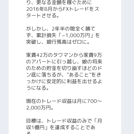
り、更なる金額を稼ぐために
2016年8月からFXトレードをス
タートさせる。
がしかし、2年半の間全く勝て
ず、累計損失「−1,000万円」を
突破し、銀行残高はゼロに。
家賃42万のタワマンから家賃9万
のアパートに引っ越し、娘の将来
のための貯金を切り崩すほどのド
ン底に落ちるが、”あること”をき
っかけに安定的に利益を出せるよ
うになる。
現在のトレード収益は月に700～
2,000万円。
目標は、トレード収益のみで「月
収1億円」を達成することであ
る。